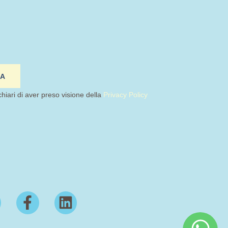
IA
chiari di aver preso visione della
Privacy Policy
F
L
a
i
c
n