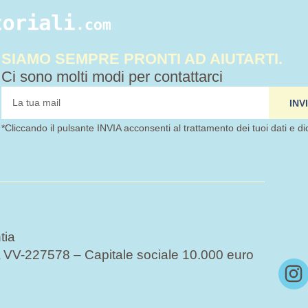
SIAMO SEMPRE PRONTI AD AIUTARTI.
Ci sono molti modi per contattarci
tua
INV
mail
*Cliccando il pulsante INVIA acconsenti al trattamento dei tuoi dati e di
tia
VV-227578 – Capitale sociale 10.000 euro
I
n
s