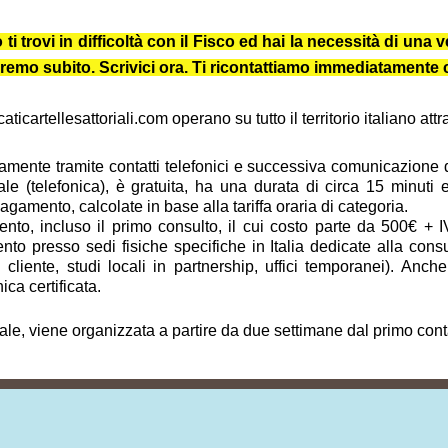
trovi in difficoltà con il Fisco ed hai la necessità di una ve
iuteremo subito. Scrivici ora. Ti ricontattiamo immediatament
icartellesattoriali.com operano su tutto il territorio italiano at
vamente tramite contatti telefonici e successiva comunicazione dig
ale (telefonica), è gratuita, ha una durata di circa 15 minuti
amento, calcolate in base alla tariffa oraria di categoria.
to, incluso il primo consulto, il cui costo parte da 500€ + I
to presso sedi fisiche specifiche in Italia dedicate alla cons
del cliente, studi locali in partnership, uffici temporanei). A
ica certificata.
tale, viene organizzata a partire da due settimane dal primo cont