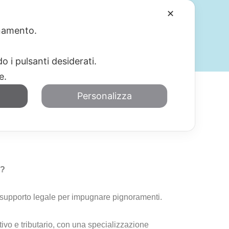
✕
ionamento.
SERVIZI
BLOG
CONTATTI
o i pulsanti desiderati.
re.
Personalizza
niato
o?
l supporto legale per impugnare pignoramenti.
tivo e tributario, con una specializzazione