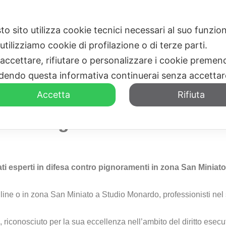
to sito utilizza cookie tecnici necessari al suo funz
HOME
CHI SIAMO
utilizziamo cookie di profilazione o di terze parti.
 accettare, rifiutare o personalizzare i cookie premend
dendo questa informativa continuerai senza accetta
Accetta
Rifiuta
si a Pignoramenti San Mi
cati esperti in difesa contro pignoramenti in zona San Miniat
nline o in zona San Miniato a Studio Monardo, professionisti ne
 riconosciuto per la sua eccellenza nell’ambito del diritto esecu