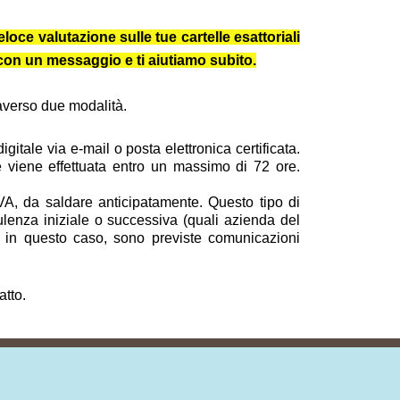
loce valutazione sulle tue cartelle esattoriali
e con un messaggio e ti aiutiamo subito.
traverso due modalità.
itale via e-mail o posta elettronica certificata.
 e viene effettuata entro un massimo di 72 ore.
VA, da saldare anticipatamente. Questo tipo di
ulenza iniziale o successiva (quali azienda del
nche in questo caso, sono previste comunicazioni
atto.