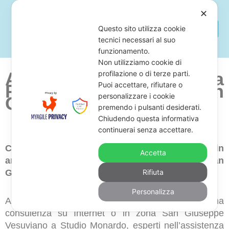
✕
Questo sito utilizza cookie
tecnici necessari al suo
funzionamento.
Non utilizziamo cookie di
Avvocato Per Opporsi a
profilazione o di terze parti.
Puoi accettare, rifiutare o
Pignoramenti San
personalizzare i cookie
Giuseppe Vesuviano
premendo i pulsanti desiderati.
Chiudendo questa informativa
continuerai senza accettare.
Cerchi uno studio legale di avvocati esperti in
Accetta
annullamento di pignoramenti in zona San
Giuseppe Vesuviano?
Rifiuta
Personalizza
Allora, ti suggeriamo di far richiesta di una
consulenza su Internet o in zona San Giuseppe
Vesuviano a Studio Monardo, esperti nell’assistenza