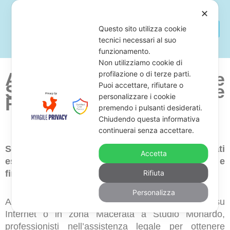
✕
Questo sito utilizza cookie
tecnici necessari al suo
funzionamento.
Non utilizziamo cookie di
Avvocato Per Saldo e
profilazione o di terze parti.
Puoi accettare, rifiutare o
Stralcio Con Banche e
personalizzare i cookie
Finanziarie a Macerata
premendo i pulsanti desiderati.
Chiudendo questa informativa
continuerai senza accettare.
Sei alla ricerca di uno studio legale di avvocati
Accetta
esperti in saldo e stralcio di debiti con banche e
finanziarie in zona Macerata?
Rifiuta
Personalizza
Allora, ti proponiamo di richiedere una consulenza su
Internet o in zona Macerata a Studio Monardo,
professionisti nell’assistenza legale per ottenere