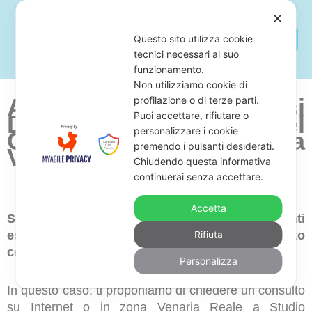
✕
Questo sito utilizza cookie
tecnici necessari al suo
funzionamento.
Non utilizziamo cookie di
Avvocato Per Difendersi
profilazione o di terze parti.
Puoi accettare, rifiutare o
Dal Pignoramento Del
personalizzare i cookie
Conto Corrente a
premendo i pulsanti desiderati.
Venaria Reale
Chiudendo questa informativa
continuerai senza accettare.
Accetta
Sei alla ricerca di uno studio legale di avvocati
esperti in opposizione al pignoramento del conto
Rifiuta
corrente in zona Venaria Reale?
Personalizza
In questo caso, ti proponiamo di chiedere un consulto
su Internet o in zona Venaria Reale a Studio