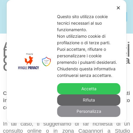
✕
Questo sito utilizza cookie
tecnici necessari al suo
funzionamento.
Non utilizziamo cookie di
Avvocato Per Difendersi
profilazione o di terze parti.
Puoi accettare, rifiutare o
Dal Pignoramento Del
personalizzare i cookie
Conto Corrente a
premendo i pulsanti desiderati.
Capannori
Chiudendo questa informativa
continuerai senza accettare.
Accetta
Cerchi uno studio legale di avvocati specializzati
in annullamento di pignoramenti sul conto
Rifiuta
corrente in zona Capannori?
Personalizza
In tal caso, ti suggeriamo di far richiesta di un
consulto online o in zona Capannori a Studio