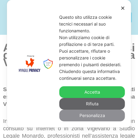
✕
Questo sito utilizza cookie
tecnici necessari al suo
funzionamento.
Non utilizziamo cookie di
Avvocato Per Difendersi
profilazione o di terze parti.
Puoi accettare, rifiutare o
da Atti Di Precetto a
personalizzare i cookie
Vigevano
premendo i pulsanti desiderati.
Chiudendo questa informativa
continuerai senza accettare.
Sei alla ricerca di uno studio legale di avvocati
Accetta
esperti in difesa contro atti di precetto in zona
Vigevano?
Rifiuta
Personalizza
In questo caso, ti proponiamo di richiedere un
consulto su Internet o in zona Vigevano a Studio
Legale Monardo, professionisti nell’assistenza legale