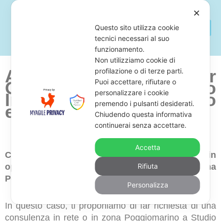
✕
Questo sito utilizza cookie
tecnici necessari al suo
funzionamento.
Non utilizziamo cookie di
Avvocato Per
profilazione o di terze parti.
Puoi accettare, rifiutare o
Opposizione a Decreto
personalizzare i cookie
Ingiuntivo Poggiomarino
premendo i pulsanti desiderati.
e Ricorso
Chiudendo questa informativa
continuerai senza accettare.
Accetta
Cerchi uno studio legale di avvocati esperti in
opposizione a decreti ingiuntivi in zona
Rifiuta
Poggiomarino?
Personalizza
In questo caso, ti proponiamo di far richiesta di una
consulenza in rete o in zona Poggiomarino a Studio