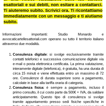
esattoriali e sui debiti, non esitare a contattarci.
Ti aiuteremo subito. Scrivici ora. Ti ricontattiamo
immediatamente con un messaggio e ti aiutiamo
subito.
Informazioni importanti: Studio Monardo e
avvocaticartellesattoriali.com operano su tutto il territorio italiano
attraverso due modalità.
Consulenza digitale
: si svolge esclusivamente tramite
contatti telefonici e successiva comunicazione digitale via
e-mail o posta elettronica certificata. La prima valutazione,
interamente digitale (telefonica), è gratuita, ha una durata di
circa 15 minuti e viene effettuata entro un massimo di 72
ore. Consulenze di durata superiore sono a pagamento,
calcolate in base alla tariffa oraria di categoria.
Consulenza fisica
: è sempre a pagamento, incluso il
primo consulto, il cui costo parte da 500€ + IVA, da saldare
anticipatamente. Questo tipo di consulenza si svolge
tramite appuntamento presso sedi fisiche specifiche in