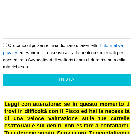
Cliccando il pulsante invia dichiaro di aver letto
l'informativa
privacy
ed esprimo il consenso al trattamento dei miei dati per
consentire a Avvocaticartellesattoriali.com di dare riscontro alla
mia richiesta
INVIA
Leggi con attenzione: se in questo momento ti
trovi in difficoltà con il Fisco ed hai la necessità
di una veloce valutazione sulle tue cartelle
esattoriali e sui debiti, non esitare a contattarci.
Ti aiuteremo subito. Scrivici ora. Ti ricontattiamo