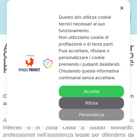
✕
Questo sito utilizza cookie
tecnici necessari al suo
funzionamento.
Non utilizziamo cookie di
Avvocato Per
profilazione o di terze parti.
Puoi accettare, rifiutare o
Opposizione a Decreto
personalizzare i cookie
Ingiuntivo Olbia e
premendo i pulsanti desiderati.
Ricorso
Chiudendo questa informativa
continuerai senza accettare.
Accetta
Cerchi uno studio legale di avvocati esperti in
annullamento di decreti ingiuntivi in zona Olbia?
Rifiuta
Personalizza
Allora, ti proponiamo di chiedere una consulenza su
Internet o in zona Olbia a Studio Monardo,
professionisti nell’assistenza legale per difendersi da