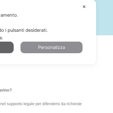
✕
ionamento.
SERVIZI
BLOG
CONTATTI
o i pulsanti desiderati.
re.
Personalizza
vo Mazzarino e
zarino?
el supporto legale per difendersi da richieste