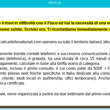
INVIA
trovi in difficoltà con il Fisco ed hai la necessità di una ve
iuteremo subito. Scrivici ora. Ti ricontattiamo immediatament
icartellesattoriali.com operano su tutto il territorio italiano at
vamente tramite contatti telefonici e successiva comunicazione dig
ale (telefonica), è gratuita, ha una durata di circa 15 minuti
amento, calcolate in base alla tariffa oraria di categoria.
to, incluso il primo consulto, il cui costo parte da 500€ + I
to presso sedi fisiche specifiche in Italia dedicate alla cons
del cliente, studi locali in partnership, uffici temporanei). A
ica certificata.
tale, viene organizzata a partire da due settimane dal primo cont