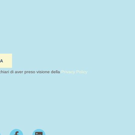
IA
chiari di aver preso visione della
Privacy Policy
F
L