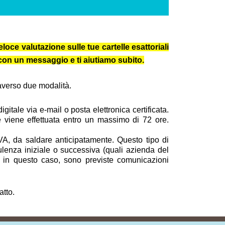
loce valutazione sulle tue cartelle esattoriali
e con un messaggio e ti aiutiamo subito.
traverso due modalità.
itale via e-mail o posta elettronica certificata.
 e viene effettuata entro un massimo di 72 ore.
VA, da saldare anticipatamente. Questo tipo di
ulenza iniziale o successiva (quali azienda del
nche in questo caso, sono previste comunicazioni
atto.