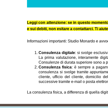
Leggi con attenzione: se in questo momento ti 
e sui debiti, non esitare a contattarci. Ti a
Informazioni importanti: Studio Monardo e avvocat
Consulenza digitale
: si svolge esclusi
La prima valutazione, interamente digit
Consulenze di durata superiore sono a pag
Consulenza fisica
: è sempre a pagamen
consulenza si svolge tramite appuntamen
cliente, ufficio del cliente, domicilio 
successive tramite e-mail o posta elettron
La consulenza fisica, a differenza di quella digi