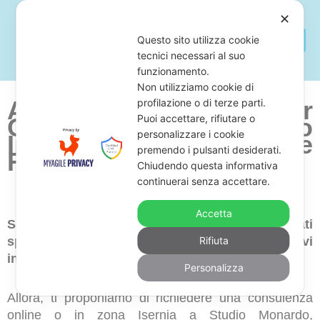
✕
Questo sito utilizza cookie
tecnici necessari al suo
funzionamento.
Non utilizziamo cookie di
Avvocato Per
profilazione o di terze parti.
Puoi accettare, rifiutare o
Opposizione a Decreto
personalizzare i cookie
Ingiuntivo Isernia e
premendo i pulsanti desiderati.
Ricorso
Chiudendo questa informativa
continuerai senza accettare.
Accetta
Sei alla ricerca di uno studio legale di avvocati
specializzati in annullamento di decreti ingiuntivi
Rifiuta
in zona Isernia?
Personalizza
Allora, ti proponiamo di richiedere una consulenza
online o in zona Isernia a Studio Monardo,