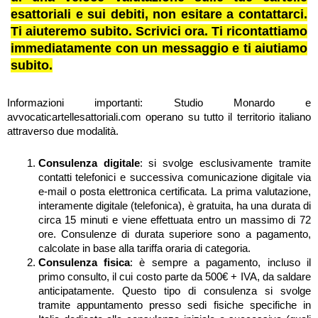
esattoriali e sui debiti, non esitare a contattarci.
Ti aiuteremo subito. Scrivici ora. Ti ricontattiamo
immediatamente con un messaggio e ti aiutiamo
subito.
Informazioni importanti: Studio Monardo e
avvocaticartellesattoriali.com operano su tutto il territorio italiano
attraverso due modalità.
Consulenza digitale
: si svolge esclusivamente tramite
contatti telefonici e successiva comunicazione digitale via
e-mail o posta elettronica certificata. La prima valutazione,
interamente digitale (telefonica), è gratuita, ha una durata di
circa 15 minuti e viene effettuata entro un massimo di 72
ore. Consulenze di durata superiore sono a pagamento,
calcolate in base alla tariffa oraria di categoria.
Consulenza fisica
: è sempre a pagamento, incluso il
primo consulto, il cui costo parte da 500€ + IVA, da saldare
anticipatamente. Questo tipo di consulenza si svolge
tramite appuntamento presso sedi fisiche specifiche in