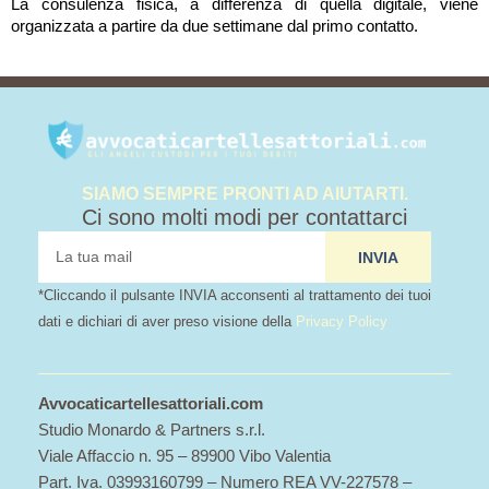
La consulenza fisica, a differenza di quella digitale, viene
organizzata a partire da due settimane dal primo contatto.
SIAMO SEMPRE PRONTI AD AIUTARTI.
Ci sono molti modi per contattarci
tua
INVIA
mail
*Cliccando il pulsante INVIA acconsenti al trattamento dei tuoi
dati e dichiari di aver preso visione della
Privacy Policy
Avvocaticartellesattoriali.com
Studio Monardo & Partners s.r.l.
Viale Affaccio n. 95 – 89900 Vibo Valentia
Part. Iva. 03993160799 – Numero REA VV-227578 –