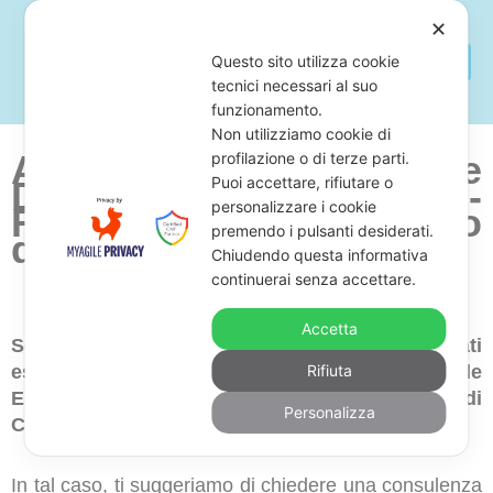
✕
Questo sito utilizza cookie
tecnici necessari al suo
funzionamento.
Non utilizziamo cookie di
Avvocato Cancellazione
profilazione o di terze parti.
Puoi accettare, rifiutare o
Debiti Agenzia Entrate-
personalizzare i cookie
Riscossione San Biagio
premendo i pulsanti desiderati.
di Callalta
Chiudendo questa informativa
continuerai senza accettare.
Accetta
Sei alla ricerca di uno studio legale di avvocati
esperti in annullamento di atti dell’Agenzia delle
Rifiuta
Entrate Riscossione in zona San Biagio di
Personalizza
Callalta?
In tal caso, ti suggeriamo di chiedere una consulenza