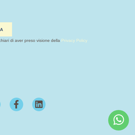
IA
chiari di aver preso visione della
Privacy Policy
F
L
a
i
c
n
e
k