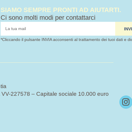
SIAMO SEMPRE PRONTI AD AIUTARTI.
Ci sono molti modi per contattarci
tua
INV
mail
*Cliccando il pulsante INVIA acconsenti al trattamento dei tuoi dati e di
tia
VV-227578 – Capitale sociale 10.000 euro
I
n
s
t