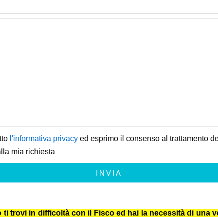
tto
l'informativa privacy
ed esprimo il consenso al trattamento dei
lla mia richiesta
INVIA
trovi in difficoltà con il Fisco ed hai la necessità di una ve