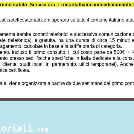
iuteremo subito. Scrivici ora. Ti ricontattiamo immediatament
icartellesattoriali.com operano su tutto il territorio italiano at
vamente tramite contatti telefonici e successiva comunicazione dig
ale (telefonica), è gratuita, ha una durata di circa 15 minuti
amento, calcolate in base alla tariffa oraria di categoria.
to, incluso il primo consulto, il cui costo parte da 500€ + I
to presso sedi fisiche specifiche in Italia dedicate alla cons
del cliente, studi locali in partnership, uffici temporanei). A
ica certificata.
tale, viene organizzata a partire da due settimane dal primo cont