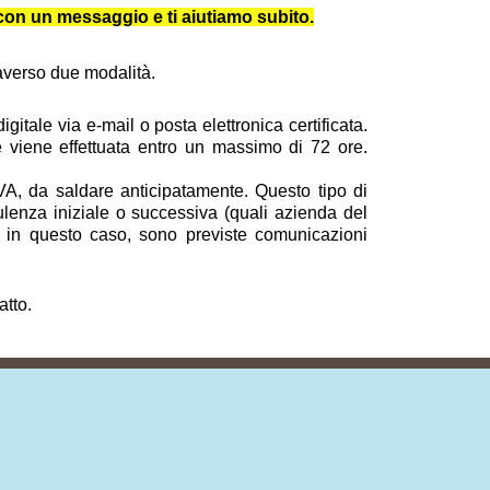
e con un messaggio e ti aiutiamo subito.
traverso due modalità.
itale via e-mail o posta elettronica certificata.
 e viene effettuata entro un massimo di 72 ore.
VA, da saldare anticipatamente. Questo tipo di
ulenza iniziale o successiva (quali azienda del
nche in questo caso, sono previste comunicazioni
atto.