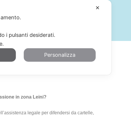
✕
ionamento.
SERVIZI
BLOG
CONTATTI
o i pulsanti desiderati.
re.
Personalizza
e-Riscossione Leini
ossione in zona Leini?
ll’assistenza legale per difendersi da cartelle,