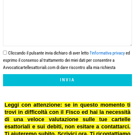
Cliccando il pulsante invia dichiaro di aver letto
l'informativa privacy
ed
esprimo il consenso al trattamento dei miei dati per consentire a
Avvocaticartellesattoriali.com di dare riscontro alla mia richiesta
INVIA
Leggi con attenzione: se in questo momento ti
trovi in difficoltà con il Fisco ed hai la necessità
di una veloce valutazione sulle tue cartelle
esattoriali e sui debiti, non esitare a contattarci.
Ti aiuteremo subito. Scrivici ora. Ti ricontattiamo