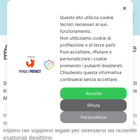
✕
Questo sito utilizza cookie
tecnici necessari al suo
funzionamento.
Non utilizziamo cookie di
Avvocato Per Cartelle
profilazione o di terze parti.
Puoi accettare, rifiutare o
Esattoriali Montesilvano
personalizzare i cookie
premendo i pulsanti desiderati.
Chiudendo questa informativa
continuerai senza accettare.
Stai cercando uno studio legale di avvocati
esperti in difesa contro cartelle esattoriali in zona
Accetta
Montesilvano?
Rifiuta
In tal caso, ti consigliamo di richiedere un consulto
Personalizza
online o in zona Montesilvano a Studio Monardo,
esperti nel supporto legale per difendersi da richieste
esattoriali illegittime.