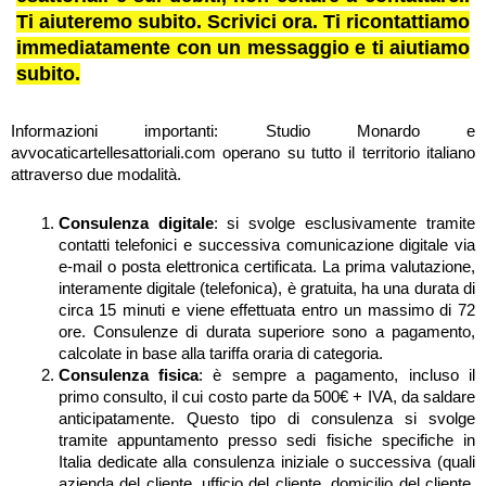
Ti aiuteremo subito. Scrivici ora. Ti ricontattiamo
immediatamente con un messaggio e ti aiutiamo
subito.
Informazioni importanti: Studio Monardo e
avvocaticartellesattoriali.com operano su tutto il territorio italiano
attraverso due modalità.
Consulenza digitale
: si svolge esclusivamente tramite
contatti telefonici e successiva comunicazione digitale via
e-mail o posta elettronica certificata. La prima valutazione,
interamente digitale (telefonica), è gratuita, ha una durata di
circa 15 minuti e viene effettuata entro un massimo di 72
ore. Consulenze di durata superiore sono a pagamento,
calcolate in base alla tariffa oraria di categoria.
Consulenza fisica
: è sempre a pagamento, incluso il
primo consulto, il cui costo parte da 500€ + IVA, da saldare
anticipatamente. Questo tipo di consulenza si svolge
tramite appuntamento presso sedi fisiche specifiche in
Italia dedicate alla consulenza iniziale o successiva (quali
azienda del cliente, ufficio del cliente, domicilio del cliente,