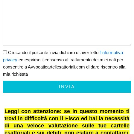
Cliccando il pulsante invia dichiaro di aver letto
l'informativa
privacy
ed esprimo il consenso al trattamento dei miei dati per
consentire a Avvocaticartellesattoriali.com di dare riscontro alla
mia richiesta
INVIA
Leggi con attenzione: se in questo momento ti
trovi in difficoltà con il Fisco ed hai la necessità
di una veloce valutazione sulle tue cartelle
esattoriali e sui debiti, non esitare a contattarci.