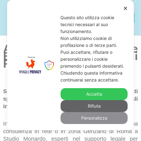
✕
Questo sito utilizza cookie
tecnici necessari al suo
funzionamento.
Non utilizziamo cookie di
Avvocato Per Cartelle
profilazione o di terze parti.
Puoi accettare, rifiutare o
Esattoriali Genzano di
personalizzare i cookie
Roma
premendo i pulsanti desiderati.
Chiudendo questa informativa
continuerai senza accettare.
Sei alla ricerca di uno studio legale di avvocati
Accetta
specializzati in annullamento di cartelle esattoriali
in zona Genzano di Roma?
Rifiuta
Personalizza
In questo caso, ti consigliamo di far richiesta di una
consulenza in rete o in zona Genzano di Roma a
Studio Monardo, esperti nel supporto legale per