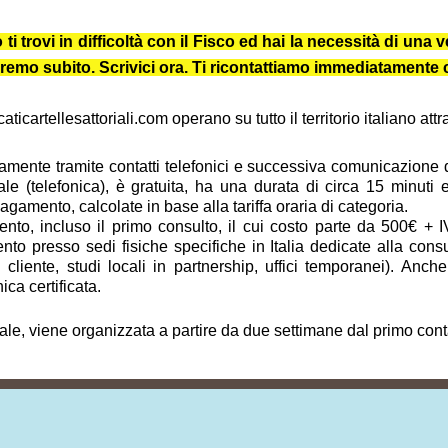
trovi in difficoltà con il Fisco ed hai la necessità di una ve
iuteremo subito. Scrivici ora. Ti ricontattiamo immediatament
icartellesattoriali.com operano su tutto il territorio italiano at
vamente tramite contatti telefonici e successiva comunicazione dig
ale (telefonica), è gratuita, ha una durata di circa 15 minuti
amento, calcolate in base alla tariffa oraria di categoria.
to, incluso il primo consulto, il cui costo parte da 500€ + I
to presso sedi fisiche specifiche in Italia dedicate alla cons
del cliente, studi locali in partnership, uffici temporanei). A
ica certificata.
tale, viene organizzata a partire da due settimane dal primo cont