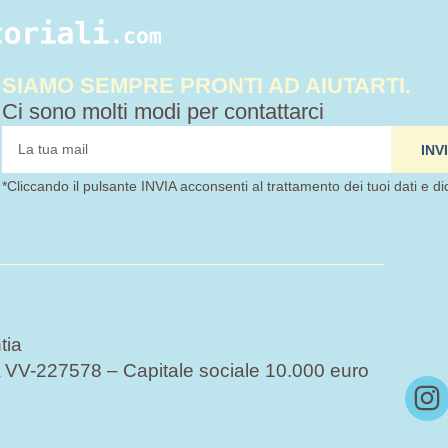
SIAMO SEMPRE PRONTI AD AIUTARTI.
Ci sono molti modi per contattarci
tua
INV
mail
*Cliccando il pulsante INVIA acconsenti al trattamento dei tuoi dati e di
tia
VV-227578 – Capitale sociale 10.000 euro
I
n
s