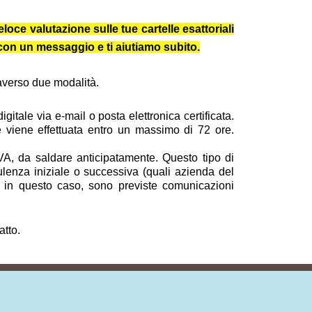
loce valutazione sulle tue cartelle esattoriali
e con un messaggio e ti aiutiamo subito.
traverso due modalità.
itale via e-mail o posta elettronica certificata.
 e viene effettuata entro un massimo di 72 ore.
VA, da saldare anticipatamente. Questo tipo di
ulenza iniziale o successiva (quali azienda del
nche in questo caso, sono previste comunicazioni
atto.