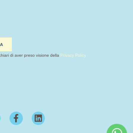
IA
chiari di aver preso visione della
Privacy Policy
F
L
a
i
c
n