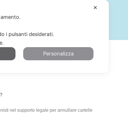
✕
ionamento.
SERVIZI
BLOG
CONTATTI
o i pulsanti desiderati.
re.
Personalizza
a?
isti nel supporto legale per annullare cartelle