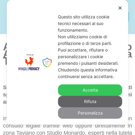
✕
Questo sito utilizza cookie
tecnici necessari al suo
funzionamento.
Non utilizziamo cookie di
Avvocato Per Fermo
profilazione o di terze parti.
Puoi accettare, rifiutare o
Amministrativo
Zona
personalizzare i cookie
Taviano
premendo i pulsanti desiderati.
Chiudendo questa informativa
continuerai senza accettare.
Sei alla ricerca di uno studio legale di avvocati
Accetta
specializzati nella cancellazione di fermi
amministrativi in zona Taviano?
Rifiuta
Personalizza
In questo caso, ti proponiamo di prenotare un
consulto legale tramite web oppure direttamente in
zona Taviano con Studio Monardo, esperti nella tutela