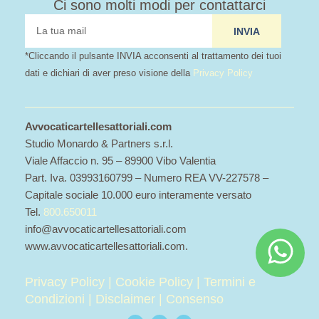
Ci sono molti modi per contattarci
tua
INVIA
mail
*Cliccando il pulsante INVIA acconsenti al trattamento dei tuoi
dati e dichiari di aver preso visione della
Privacy Policy
Avvocaticartellesattoriali.com
Studio Monardo & Partners s.r.l.
Viale Affaccio n. 95 – 89900 Vibo Valentia
Part. Iva. 03993160799 – Numero REA VV-227578 –
Capitale sociale 10.000 euro interamente versato
Tel.
800.650011
info@avvocaticartellesattoriali.com
www.avvocaticartellesattoriali.com.
Privacy Policy
|
Cookie Policy
|
Termini e
Condizioni
|
Disclaimer
|
Consenso
I
F
L