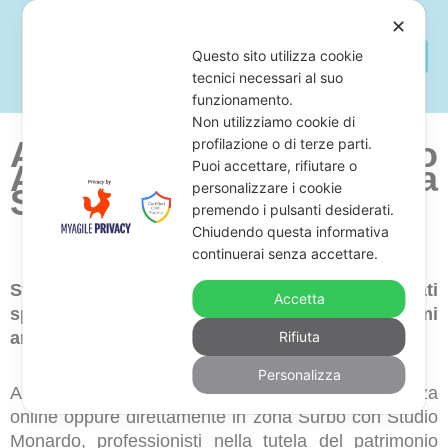
✕
Questo sito utilizza cookie
tecnici necessari al suo
funzionamento.
Non utilizziamo cookie di
Avvocato Per Fermo
profilazione o di terze parti.
Puoi accettare, rifiutare o
Amministrativo
Zona
personalizzare i cookie
Surbo
premendo i pulsanti desiderati.
Chiudendo questa informativa
continuerai senza accettare.
Stai cercando uno studio legale di avvocati
Accetta
specializzati nella cancellazione di fermi
amministrativi in zona Surbo?
Rifiuta
Personalizza
Allora, ti consigliamo di richiedere una consulenza
online oppure direttamente in zona Surbo con Studio
Monardo, professionisti nella tutela del patrimonio