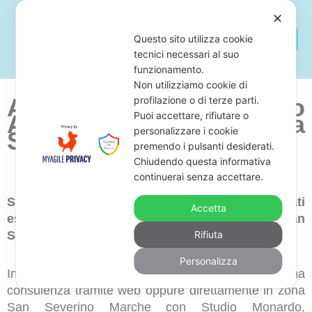
✕
Questo sito utilizza cookie
tecnici necessari al suo
funzionamento.
Non utilizziamo cookie di
Avvocato Per Fermo
profilazione o di terze parti.
Puoi accettare, rifiutare o
Amministrativo
Zona
personalizzare i cookie
San Severino Marche
premendo i pulsanti desiderati.
Chiudendo questa informativa
continuerai senza accettare.
Stai cercando uno studio legale di avvocati
Accetta
esperti in fermo amministrativo in zona San
Severino Marche?
Rifiuta
Personalizza
In questo caso, ti proponiamo di prenotare una
consulenza tramite web oppure direttamente in zona
San Severino Marche con Studio Monardo,