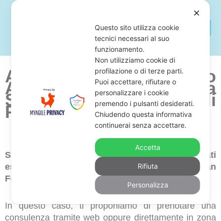
✕
Questo sito utilizza cookie
tecnici necessari al suo
funzionamento.
Non utilizziamo cookie di
Avvocato Per Fermo
profilazione o di terze parti.
Puoi accettare, rifiutare o
Amministrativo
Zona
personalizzare i cookie
San Ferdinando di
premendo i pulsanti desiderati.
Puglia
Chiudendo questa informativa
continuerai senza accettare.
Accetta
Stai cercando uno studio legale di avvocati
esperti in fermo amministrativo in zona San
Rifiuta
Ferdinando di Puglia?
Personalizza
In questo caso, ti proponiamo di prenotare una
consulenza tramite web oppure direttamente in zona