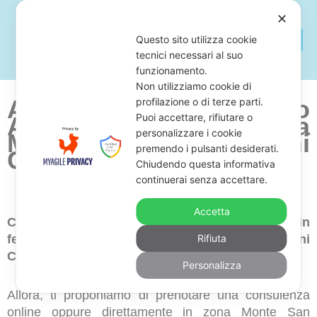
✕
Questo sito utilizza cookie
tecnici necessari al suo
funzionamento.
Non utilizziamo cookie di
Avvocato Per Fermo
profilazione o di terze parti.
Puoi accettare, rifiutare o
Amministrativo
Zona
personalizzare i cookie
Monte San Giovanni
premendo i pulsanti desiderati.
Campano
Chiudendo questa informativa
continuerai senza accettare.
Accetta
Cerchi uno studio legale di avvocati esperti in
fermo amministrativo in zona Monte San Giovanni
Rifiuta
Campano?
Personalizza
Allora, ti proponiamo di prenotare una consulenza
online oppure direttamente in zona Monte San