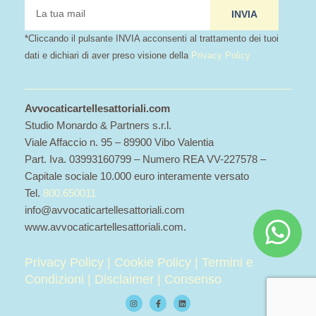
tua
INVIA
mail
*Cliccando il pulsante INVIA acconsenti al trattamento dei tuoi
dati e dichiari di aver preso visione della
Privacy Policy
Avvocaticartellesattoriali.com
Studio Monardo & Partners s.r.l.
Viale Affaccio n. 95 – 89900 Vibo Valentia
Part. Iva. 03993160799 – Numero REA VV-227578 –
Capitale sociale 10.000 euro interamente versato
Tel.
800.650011
info@avvocaticartellesattoriali.com
www.avvocaticartellesattoriali.com.
Privacy Policy
|
Cookie Policy
|
Termini e
Condizioni
|
Disclaimer
|
Consenso
I
F
L
n
a
i
s
c
n