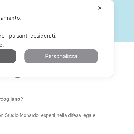
✕
ionamento.
SERVIZI
BLOG
CONTATTI
o i pulsanti desiderati.
re.
Personalizza
cogliano
ercogliano?
n Studio Monardo, esperti nella difesa legale