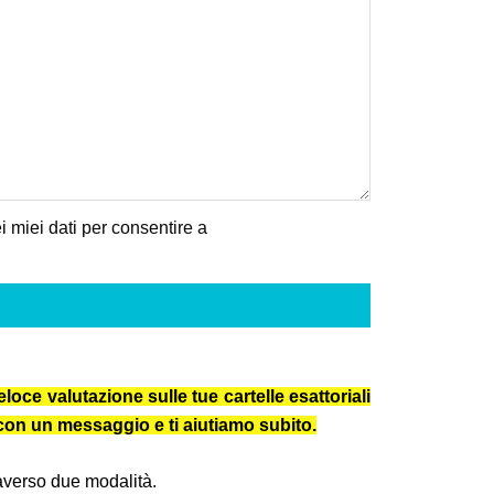
 miei dati per consentire a
loce valutazione sulle tue cartelle esattoriali
e con un messaggio e ti aiutiamo subito.
traverso due modalità.