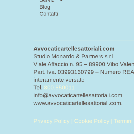
Servizi
Blog
Contatti
Avvocaticartellesattoriali.com
Studio Monardo & Partners s.r.l.
Viale Affaccio n. 95 – 89900 Vibo Valen
Part. Iva. 03993160799 – Numero REA 
interamente versato
Tel.
800.650011
info@avvocaticartellesattoriali.com
www.avvocaticartellesattoriali.com.
Privacy Policy
|
Cookie Policy
|
Termini