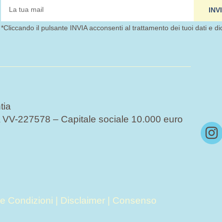
tua
INV
mail
*Cliccando il pulsante INVIA acconsenti al trattamento dei tuoi dati e di
tia
VV-227578 – Capitale sociale 10.000 euro
I
n
s
t
a
g
 e Condizioni
|
Disclaimer
|
Consenso
r