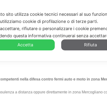
to sito utilizza cookie tecnici necessari al suo funz
HOME
CHI SIAMO
utilizziamo cookie di profilazione o di terze parti.
 accettare, rifiutare o personalizzare i cookie premend
dendo questa informativa continuerai senza accetta
Accetta
Rifiuta
o Amministrativo
Zona Mer
competenti nella difesa contro fermi auto e moto in zona M
onsulenza a distanza oppure direttamente in zona Mercogliano co