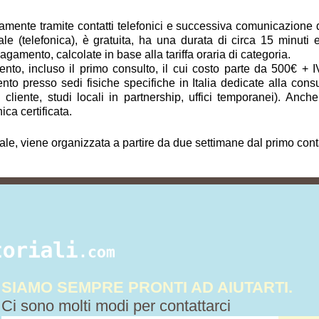
vamente tramite contatti telefonici e successiva comunicazione dig
ale (telefonica), è gratuita, ha una durata di circa 15 minuti
amento, calcolate in base alla tariffa oraria di categoria.
to, incluso il primo consulto, il cui costo parte da 500€ + I
to presso sedi fisiche specifiche in Italia dedicate alla cons
del cliente, studi locali in partnership, uffici temporanei). A
ica certificata.
tale, viene organizzata a partire da due settimane dal primo cont
SIAMO SEMPRE PRONTI AD AIUTARTI.
Ci sono molti modi per contattarci