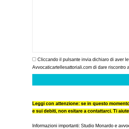
Cliccando il pulsante invia dichiaro di aver le
Avvocaticartellesattoriali.com di dare riscontro a
Leggi con attenzione: se in questo momento ti 
e sui debiti, non esitare a contattarci. Ti a
Informazioni importanti: Studio Monardo e avvocat