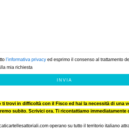
tto
l'informativa privacy
ed esprimo il consenso al trattamento dei
lla mia richiesta
INVIA
trovi in difficoltà con il Fisco ed hai la necessità di una ve
iuteremo subito. Scrivici ora. Ti ricontattiamo immediatament
icartellesattoriali.com operano su tutto il territorio italiano at