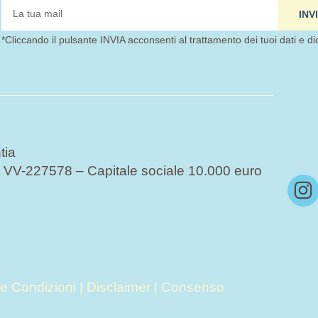
tua
INV
mail
*Cliccando il pulsante INVIA acconsenti al trattamento dei tuoi dati e di
tia
VV-227578 – Capitale sociale 10.000 euro
I
n
s
t
a
g
 e Condizioni
|
Disclaimer
|
Consenso
r