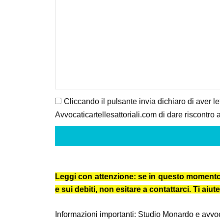
Cliccando il pulsante invia dichiaro di aver le
Avvocaticartellesattoriali.com di dare riscontro a
Leggi con attenzione: se in questo momento ti 
e sui debiti, non esitare a contattarci. Ti a
Informazioni importanti: Studio Monardo e avvocat