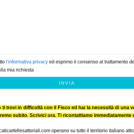
tto
l'informativa privacy
ed esprimo il consenso al trattamento dei
lla mia richiesta
INVIA
trovi in difficoltà con il Fisco ed hai la necessità di una ve
iuteremo subito. Scrivici ora. Ti ricontattiamo immediatament
icartellesattoriali.com operano su tutto il territorio italiano at