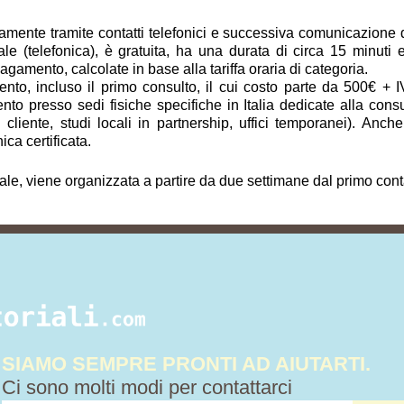
vamente tramite contatti telefonici e successiva comunicazione dig
ale (telefonica), è gratuita, ha una durata di circa 15 minuti
amento, calcolate in base alla tariffa oraria di categoria.
to, incluso il primo consulto, il cui costo parte da 500€ + I
to presso sedi fisiche specifiche in Italia dedicate alla cons
del cliente, studi locali in partnership, uffici temporanei). A
ica certificata.
tale, viene organizzata a partire da due settimane dal primo cont
SIAMO SEMPRE PRONTI AD AIUTARTI.
Ci sono molti modi per contattarci