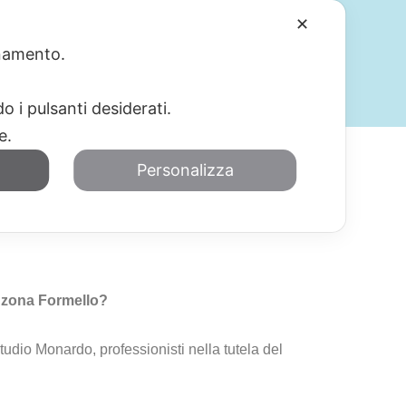
✕
ionamento.
SERVIZI
BLOG
CONTATTI
o i pulsanti desiderati.
re.
Personalizza
mello
in zona Formello?
udio Monardo, professionisti nella tutela del