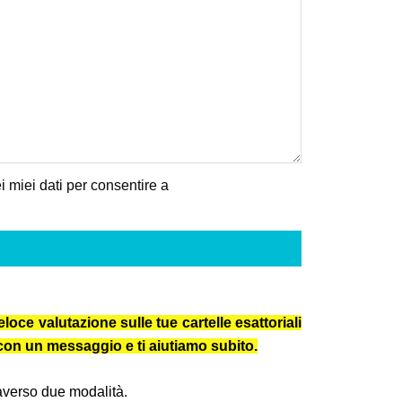
 miei dati per consentire a
loce valutazione sulle tue cartelle esattoriali
e con un messaggio e ti aiutiamo subito.
traverso due modalità.