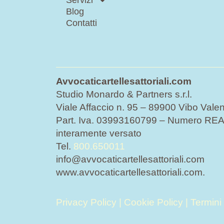
Servizi
Blog
Contatti
Avvocaticartellesattoriali.com
Studio Monardo & Partners s.r.l.
Viale Affaccio n. 95 – 89900 Vibo Valen
Part. Iva. 03993160799 – Numero REA 
interamente versato
Tel.
800.650011
info@avvocaticartellesattoriali.com
www.avvocaticartellesattoriali.com.
Privacy Policy
|
Cookie Policy
|
Termini