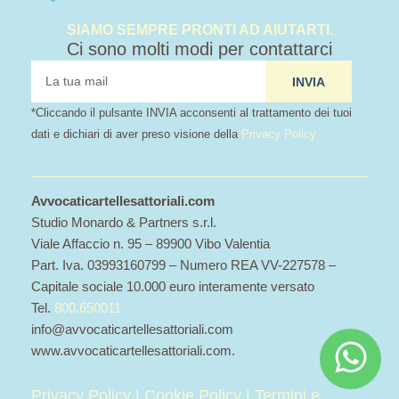
SIAMO SEMPRE PRONTI AD AIUTARTI.
Ci sono molti modi per contattarci
tua
INVIA
mail
*Cliccando il pulsante INVIA acconsenti al trattamento dei tuoi
dati e dichiari di aver preso visione della
Privacy Policy
Avvocaticartellesattoriali.com
Studio Monardo & Partners s.r.l.
Viale Affaccio n. 95 – 89900 Vibo Valentia
Part. Iva. 03993160799 – Numero REA VV-227578 –
Capitale sociale 10.000 euro interamente versato
Tel.
800.650011
info@avvocaticartellesattoriali.com
www.avvocaticartellesattoriali.com.
Privacy Policy
|
Cookie Policy
|
Termini e