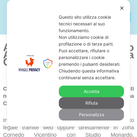
✕
Questo sito utilizza cookie
tecnici necessari al suo
funzionamento.
Non utilizziamo cookie di
Avvocato Per Fermo
profilazione o di terze parti.
Puoi accettare, rifiutare o
Amministrativo
Zona
personalizzare i cookie
Cornedo Vicentino
premendo i pulsanti desiderati.
Chiudendo questa informativa
continuerai senza accettare.
Cerchi uno studio legale di avvocati competenti
Accetta
nella difesa contro fermi auto e moto in zona
Cornedo Vicentino?
Rifiuta
Personalizza
In tal caso, ti proponiamo di prenotare un consulto
legale tramite web oppure direttamente in zona
Cornedo Vicentino con Studio Monardo,