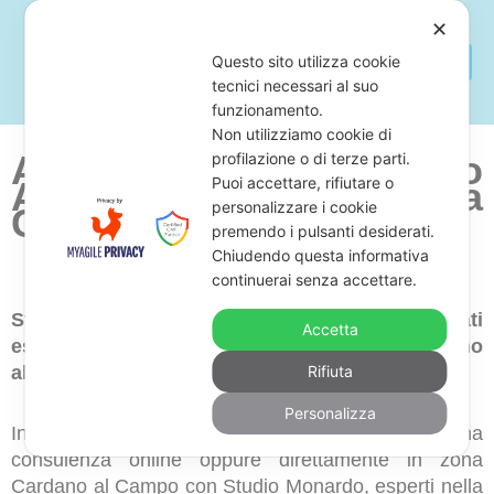
✕
Questo sito utilizza cookie
tecnici necessari al suo
funzionamento.
Non utilizziamo cookie di
Avvocato Per Fermo
profilazione o di terze parti.
Puoi accettare, rifiutare o
Amministrativo
Zona
personalizzare i cookie
Cardano al Campo
premendo i pulsanti desiderati.
Chiudendo questa informativa
continuerai senza accettare.
Stai cercando uno studio legale di avvocati
Accetta
esperti in fermo amministrativo in zona Cardano
al Campo?
Rifiuta
Personalizza
In questo caso, ti consigliamo di prenotare una
consulenza online oppure direttamente in zona
Cardano al Campo con Studio Monardo, esperti nella