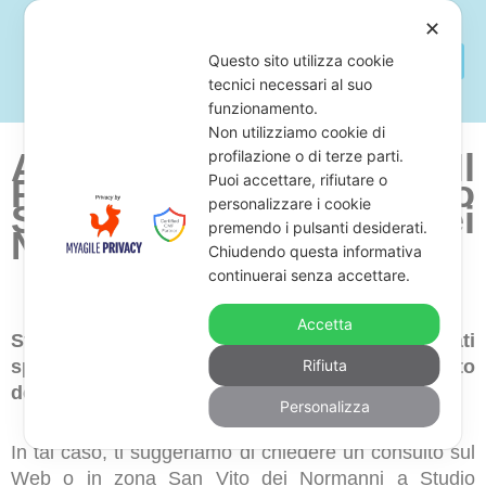
✕
Questo sito utilizza cookie
tecnici necessari al suo
funzionamento.
Non utilizziamo cookie di
Avvocato Per Fermare Il
profilazione o di terze parti.
Puoi accettare, rifiutare o
Pignoramento Dello
personalizzare i cookie
Stipendio a San Vito dei
premendo i pulsanti desiderati.
Normanni
Chiudendo questa informativa
continuerai senza accettare.
Accetta
Stai cercando uno studio legale di avvocati
specializzati in difesa contro il pignoramento
Rifiuta
dello stipendio in zona San Vito dei Normanni?
Personalizza
In tal caso, ti suggeriamo di chiedere un consulto sul
Web o in zona San Vito dei Normanni a Studio