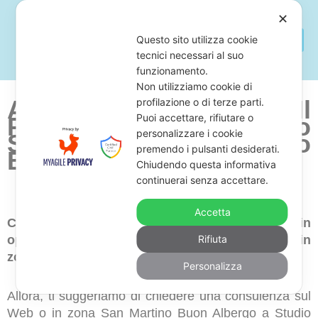
✕
Questo sito utilizza cookie
tecnici necessari al suo
funzionamento.
Non utilizziamo cookie di
Avvocato Per Fermare Il
profilazione o di terze parti.
Puoi accettare, rifiutare o
Pignoramento Dello
personalizzare i cookie
Stipendio a San Martino
premendo i pulsanti desiderati.
Buon Albergo
Chiudendo questa informativa
continuerai senza accettare.
Accetta
Cerchi uno studio legale di avvocati esperti in
opposizione al pignoramento dello stipendio in
Rifiuta
zona San Martino Buon Albergo?
Personalizza
Allora, ti suggeriamo di chiedere una consulenza sul
Web o in zona San Martino Buon Albergo a Studio