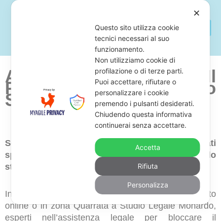
✕
Questo sito utilizza cookie
tecnici necessari al suo
funzionamento.
Non utilizziamo cookie di
Avvocato Per Fermare Il
profilazione o di terze parti.
Puoi accettare, rifiutare o
Pignoramento Dello
personalizzare i cookie
Stipendio a Quarrata
premendo i pulsanti desiderati.
Chiudendo questa informativa
continuerai senza accettare.
Sei alla ricerca di uno studio legale di avvocati
Accetta
specializzati in opposizione al pignoramento dello
stipendio in zona Quarrata?
Rifiuta
Personalizza
In questo caso, ti suggeriamo di chiedere un consulto
online o in zona Quarrata a Studio Legale Monardo,
esperti nell’assistenza legale per bloccare il