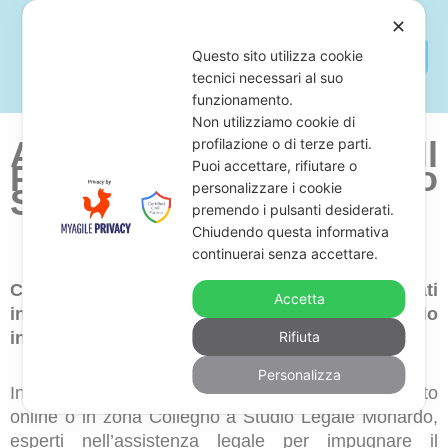
✕
Questo sito utilizza cookie
tecnici necessari al suo
funzionamento.
Non utilizziamo cookie di
Avvocato Per Fermare Il
profilazione o di terze parti.
Puoi accettare, rifiutare o
Pignoramento Dello
personalizzare i cookie
Stipendio a Collegno
premendo i pulsanti desiderati.
Chiudendo questa informativa
continuerai senza accettare.
Cerchi uno studio legale di avvocati specializzati
Accetta
in annullamento del pignoramento dello stipendio
in zona Collegno?
Rifiuta
Personalizza
In tal caso, ti proponiamo di richiedere un consulto
online o in zona Collegno a Studio Legale Monardo,
esperti nell’assistenza legale per impugnare il