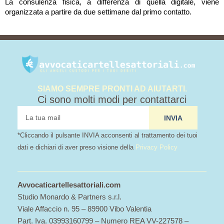
La consulenza fisica, a differenza di quella digitale, viene
organizzata a partire da due settimane dal primo contatto.
SIAMO SEMPRE PRONTI AD AIUTARTI.
Ci sono molti modi per contattarci
tua
INVIA
mail
*Cliccando il pulsante INVIA acconsenti al trattamento dei tuoi
dati e dichiari di aver preso visione della
Privacy Policy
Avvocaticartellesattoriali.com
Studio Monardo & Partners s.r.l.
Viale Affaccio n. 95 – 89900 Vibo Valentia
Part. Iva. 03993160799 – Numero REA VV-227578 –