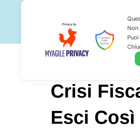
Ques
Non 
Puoi
Chiu
Crisi Fis
Esci Così