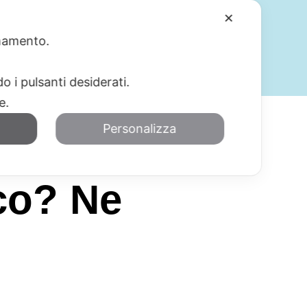
✕
ionamento.
SERVIZI
BLOG
CONTATTI
o i pulsanti desiderati.
re.
Personalizza
ico? Ne