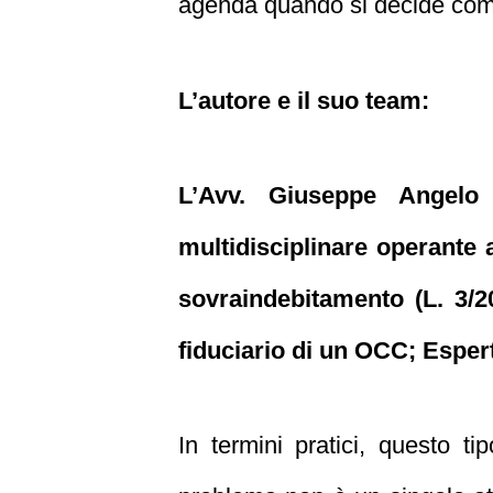
agenda quando si decide come
L’autore e il suo team:
L’Avv. Giuseppe Angelo
multidisciplinare operante a
sovraindebitamento (L. 3/20
fiduciario di un OCC; Espert
In termini pratici, questo t