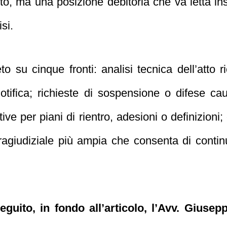
, ma una posizione debitoria che va letta insie
isi.
o su cinque fronti: analisi tecnica dell’atto ri
tifica; richieste di sospensione o difese cau
ative per piani di rientro, adesioni o definizion
tragiudiziale più ampia che consenta di conti
seguito, in fondo all’articolo, l’Avv. Gius