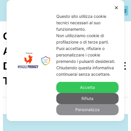
✕
Questo sito utilizza cookie
tecnici necessari al suo
funzionamento.
Caro Energia Per Le
Non utilizziamo cookie di
profilazione o di terze parti.
Aziende: Come Salvarsi
Puoi accettare, rifiutare o
personalizzare i cookie
premendo i pulsanti desiderati.
Dai Debiti Se L’energia È
Chiudendo questa informativa
continuerai senza accettare.
Troppo Cara
Accetta
Rifiuta
Da
Giuseppe Monardo
Maggio 19, 2026
17:46
Personalizza