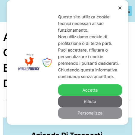
✕
Questo sito utilizza cookie
tecnici necessari al suo
funzionamento.
Azienda Di Trasporti
Non utilizziamo cookie di
profilazione o di terze parti.
Cisternati In Crisi
Puoi accettare, rifiutare o
personalizzare i cookie
premendo i pulsanti desiderati.
Economica: Come
Chiudendo questa informativa
continuerai senza accettare.
Difendersi Dai Debiti
Accetta
Rifiuta
Da
Giuseppe Monardo
Maggio 16, 2026
05:43
Personalizza