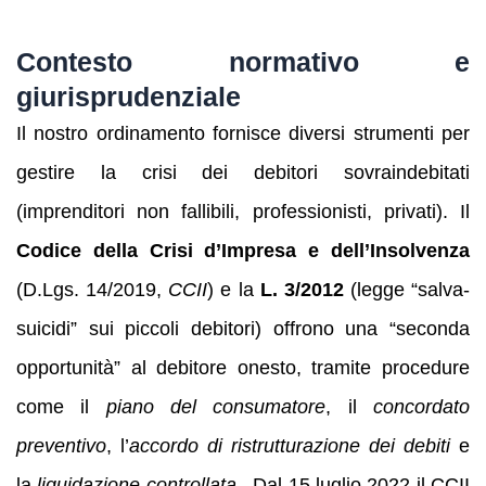
Contesto normativo e
giurisprudenziale
Il nostro ordinamento fornisce diversi strumenti per
gestire la crisi dei debitori sovraindebitati
(imprenditori non fallibili, professionisti, privati). Il
Codice della Crisi d’Impresa e dell’Insolvenza
(D.Lgs. 14/2019,
CCII
) e la
L. 3/2012
(legge “salva-
suicidi” sui piccoli debitori) offrono una “seconda
opportunità” al debitore onesto, tramite procedure
come il
piano del consumatore
, il
concordato
preventivo
, l’
accordo di ristrutturazione dei debiti
e
la
liquidazione controllata
. Dal 15 luglio 2022 il CCII