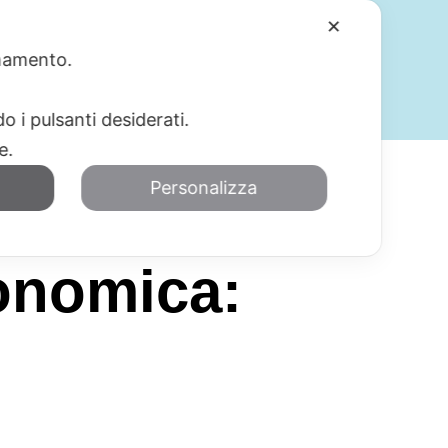
✕
ionamento.
SERVIZI
BLOG
CONTATTI
o i pulsanti desiderati.
re.
Personalizza
conomica: