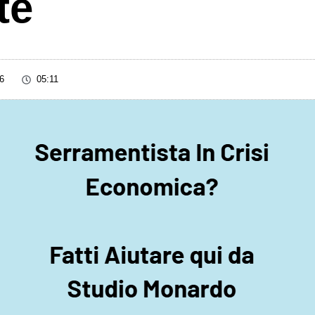
te
6
05:11