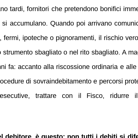
ano tardi, fornitori che pretendono bonifici im
e si accumulano. Quando poi arrivano comunicaz
, fermi, ipoteche o pignoramenti, il rischio ver
 lo strumento sbagliato o nel rito sbagliato. A 
nni fa: accanto alla riscossione ordinaria e alle
rocedure di sovraindebitamento e percorsi prot
esecutive, trattare con il Fisco, ridurre 
del debitore, è questo: non tutti i debiti si 