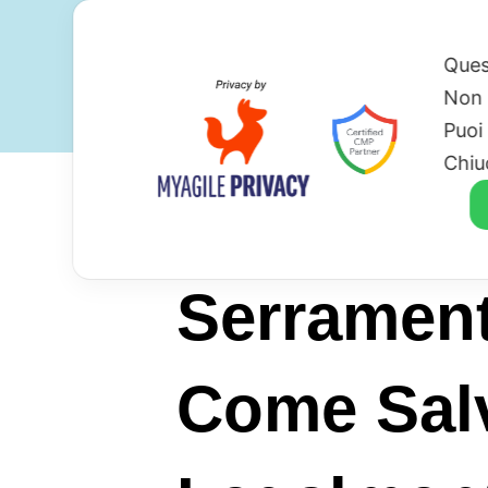
Ques
Non 
Puoi
Chiu
Serrament
Come Salv