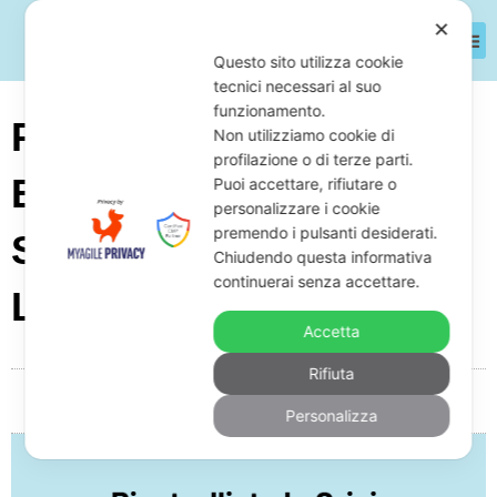
✕
Questo sito utilizza cookie
tecnici necessari al suo
funzionamento.
Piastrellista In Crisi
Non utilizziamo cookie di
profilazione o di terze parti.
Economica: Come
Puoi accettare, rifiutare o
personalizzare i cookie
premendo i pulsanti desiderati.
Salvarsi Dai Debiti
Chiudendo questa informativa
continuerai senza accettare.
Legalmente
Accetta
Rifiuta
Da
Giuseppe Monardo
Maggio 15, 2026
05:11
Personalizza