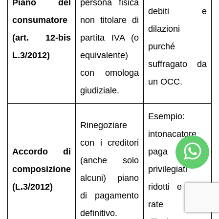
Piano del
persona fisica
debiti e
consumatore
non titolare di
dilazioni
(art. 12-bis
partita IVA (o
purché
L.3/2012)
equivalente)
suffragato da
con omologa
un OCC.
giudiziale.
Esempio:
Rinegoziare
intonacatore
con i creditori
Accordo di
paga creditori
(anche solo
composizione
privilegiati
alcuni) piano
(L.3/2012)
ridotti e fissa
di pagamento
rate
definitivo.