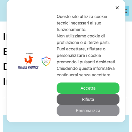
✕
Questo sito utilizza cookie
tecnici necessari al suo
funzionamento.
Intonacatore In Crisi
Non utilizziamo cookie di
profilazione o di terze parti.
Economica: Come
Puoi accettare, rifiutare o
personalizzare i cookie
premendo i pulsanti desiderati.
Difendersi Da Fisco,
Chiudendo questa informativa
continuerai senza accettare.
Inps E Banche
Accetta
Rifiuta
Da
Giuseppe Monardo
Maggio 11, 2026
05:11
Personalizza