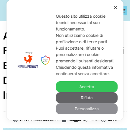
✕
Questo sito utilizza cookie
tecnici necessari al suo
funzionamento.
Azienda Di Riciclo Di
Non utilizziamo cookie di
profilazione o di terze parti.
Rottami Metallici In Crisi
Puoi accettare, rifiutare o
personalizzare i cookie
premendo i pulsanti desiderati.
Economica: Come
Chiudendo questa informativa
continuerai senza accettare.
Difendersi Da Fisco,
Accetta
Inps E Banche
Rifiuta
Personalizza
Da
Giuseppe Monardo
Maggio 10, 2026
09:20