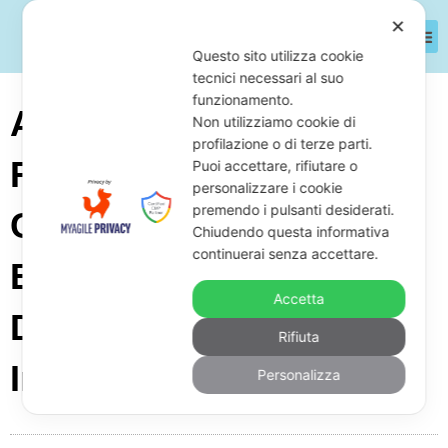
✕
Questo sito utilizza cookie
tecnici necessari al suo
funzionamento.
Azienda Di Lavorazione
Non utilizziamo cookie di
profilazione o di terze parti.
Fibra Di Carbonio E
Puoi accettare, rifiutare o
personalizzare i cookie
premendo i pulsanti desiderati.
Compositi In Crisi
Chiudendo questa informativa
continuerai senza accettare.
Economica: Come
Accetta
Difendersi Da Fisco,
Rifiuta
Inps E Banche
Personalizza