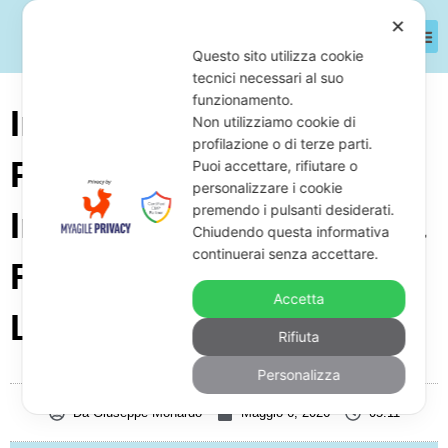
✕
Questo sito utilizza cookie
tecnici necessari al suo
funzionamento.
Impresa Specializzata In
Non utilizziamo cookie di
profilazione o di terze parti.
Pali Di Fondazione Cfa
Puoi accettare, rifiutare o
personalizzare i cookie
premendo i pulsanti desiderati.
In Crisi D’impresa: Cosa
Chiudendo questa informativa
continuerai senza accettare.
Fare Con Lo Studio
Accetta
Legale
Rifiuta
Personalizza
Da
Giuseppe Monardo
Maggio 6, 2026
05:11