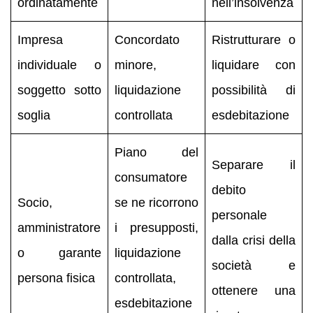
ordinatamente
nell’insolvenza
Impresa
Concordato
Ristrutturare o
individuale o
minore,
liquidare con
soggetto sotto
liquidazione
possibilità di
soglia
controllata
esdebitazione
Piano del
Separare il
consumatore
debito
Socio,
se ne ricorrono
personale
amministratore
i presupposti,
dalla crisi della
o garante
liquidazione
società e
persona fisica
controllata,
ottenere una
esdebitazione