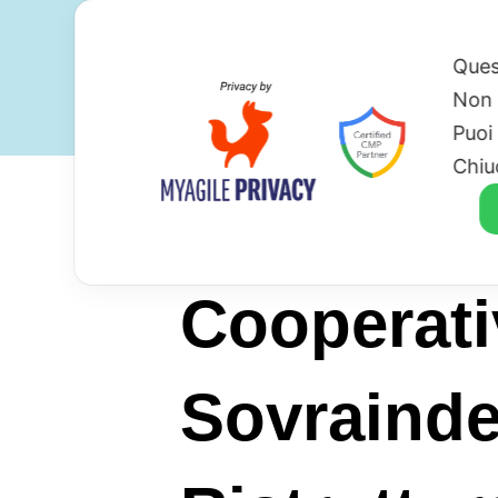
Ques
Non 
Puoi
Chiu
Cooperati
Sovraind