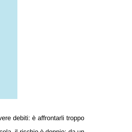
re debiti: è affrontarli troppo
ola, il rischio è doppio: da un