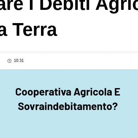
are I Debiti Agr
a Terra
10:31