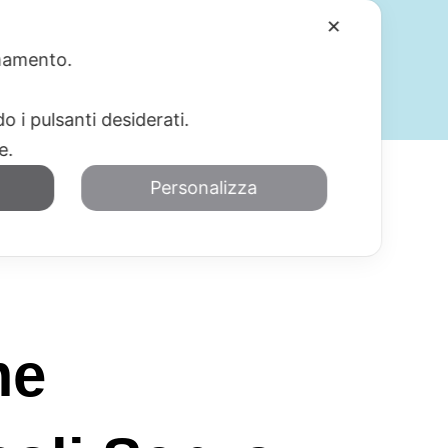
✕
ionamento.
SERVIZI
BLOG
CONTATTI
o i pulsanti desiderati.
re.
Personalizza
me