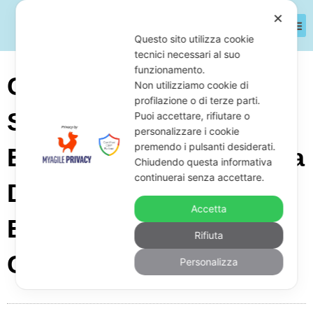
✕
Questo sito utilizza cookie
tecnici necessari al suo
funzionamento.
Come Posso Difendermi
Non utilizziamo cookie di
profilazione o di terze parti.
Se L’Agenzia Delle
Puoi accettare, rifiutare o
personalizzare i cookie
premendo i pulsanti desiderati.
Entrate Disconosce L’iva
Chiudendo questa informativa
continuerai senza accettare.
Detratta Su Fatture
Accetta
Emesse Da Soggetti
Rifiuta
Cessati
Personalizza