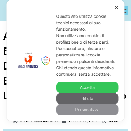
✕
Questo sito utilizza cookie
tecnici necessari al suo
funzionamento.
Atto Di Pignoramento
Non utilizziamo cookie di
profilazione o di terze parti.
Esattoriale: Come
Puoi accettare, rifiutare o
personalizzare i cookie
premendo i pulsanti desiderati.
Difendersi
Chiudendo questa informativa
continuerai senza accettare.
Efficacemente Con
Accetta
L’avvocato Specializzato
Rifiuta
Personalizza
Da
Giuseppe Monardo
Febbraio 2, 2026
05:03