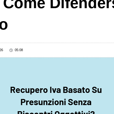
: Come Difender
to
26
05:08