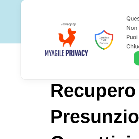
Ques
Non 
Puoi
Chiu
Recupero 
Presunzio