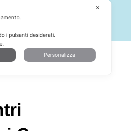
✕
ionamento.
SERVIZI
BLOG
CONTATTI
o i pulsanti desiderati.
re.
Personalizza
tri