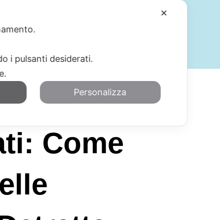
✕
ionamento.
SERVIZI
BLOG
CONTATTI
o i pulsanti desiderati.
re.
Personalizza
ati: Come
elle