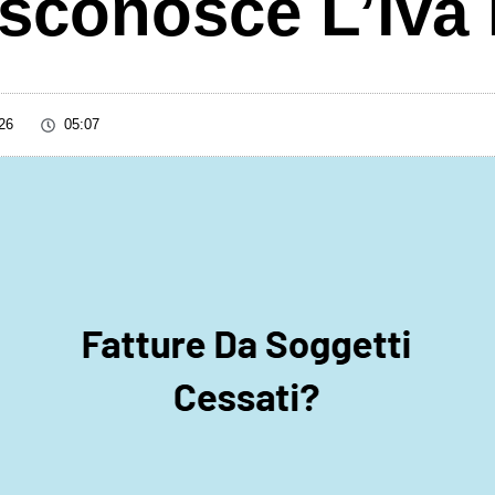
isconosce L’iva 
26
05:07