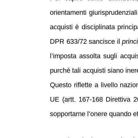
orientamenti giurisprudenzial
acquisti è disciplinata princ
DPR 633/72 sancisce il
princ
l’imposta assolta sugli acquis
purché tali acquisti siano iner
Questo riflette a livello nazi
UE (artt. 167-168 Direttiva 
sopportarne l’onere quando ef