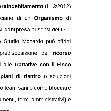
ovraindebitamento
(L. 3/2012)
duciario di un
Organismo di
si d’Impresa
ai sensi del D.L.
o Studio Monardo può offrirti
a predisposizione del
ricorso
i alle
trattative con il Fisco
i
piani di rientro
o soluzioni
il suo team sanno come
bloccare
amenti, fermi amministrativi) e