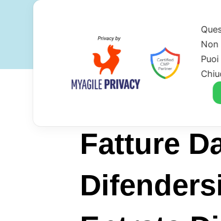
Ques
Non 
Puoi
Chiu
Fatture D
Difenders