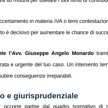
a su misura per tutelare i tuoi diritti di contrib
ccertamento in materia IVA o temi contestazioni s
bito è decisivo per aumentare le chance di succ
te l’Avv. Giuseppe Angelo Monardo
trami
zata e urgente del tuo caso. Un intervento tem
 subire conseguenze irreparabili.
o e giurisprudenziale
 occorre partire dal quadro normativo di r