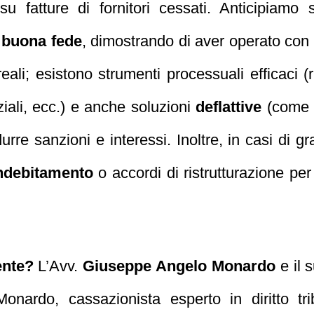
u fatture di fornitori cessati. Anticipiamo s
a
buona fede
, dimostrando di aver operato con
eali; esistono strumenti processuali efficaci (
ziali, ecc.) e anche soluzioni
deflattive
(come l
urre sanzioni e interessi. Inoltre, in casi di g
ndebitamento
o accordi di ristrutturazione per r
ente?
L’Avv.
Giuseppe Angelo Monardo
e il 
onardo, cassazionista esperto in diritto tr