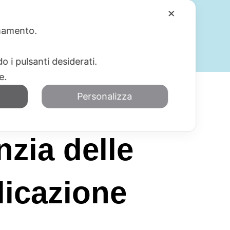
✕
ionamento.
SERVIZI
BLOG
CONTATTI
o i pulsanti desiderati.
re.
Personalizza
zia delle
licazione