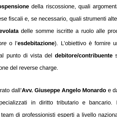
ospensione
della riscossione, quali argomenta
se fiscali e, se necessario, quali strumenti alt
evolata
delle somme iscritte a ruolo alle pr
ore
o l’
esdebitazione
). L’obiettivo è fornire
al punto di vista del
debitore/contribuente
s
ione del reverse charge.
ato dall’
Avv. Giuseppe Angelo Monardo
e da
pecializzati in diritto tributario e bancari
eam di professionisti esperti a livello nazional