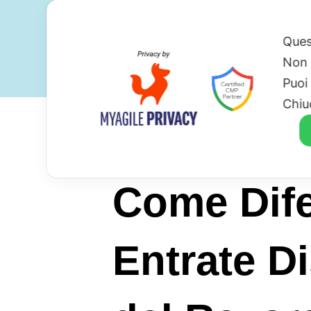
Ques
Non 
Puoi
Chiu
Come Dife
Entrate D