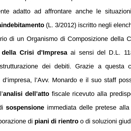
nte adatto ad affrontare anche le situazion
raindebitamento
(L. 3/2012) iscritto negli elench
rio di un Organismo di Composizione della Cri
della Crisi d’Impresa
ai sensi del D.L. 11
 ristrutturazione dei debiti. Grazie a quest
isi d’impresa, l’Avv. Monardo e il suo staff po
l’
analisi dell’atto
fiscale ricevuto alla predis
 di
sospensione
immediata delle pretese all
aborazione di
piani di rientro
o di soluzioni giudi