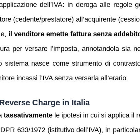
plicazione dell’IVA: in deroga alle regole gen
tore (cedente/prestatore) all’acquirente (cessio
ge,
il venditore emette fattura senza addebit
tura per versare l’imposta, annotandola sia nel
to sistema nasce come strumento di contrasto 
nitore incassi l’IVA senza versarla all’erario.
l Reverse Charge in Italia
ua
tassativamente
le ipotesi in cui si applica il
l DPR 633/1972 (istitutivo dell’IVA), in partico