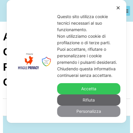
✕
Questo sito utilizza cookie
tecnici necessari al suo
funzionamento.
Accertamento
Non utilizziamo cookie di
profilazione o di terze parti.
Contributivo Con
Puoi accettare, rifiutare o
personalizzare i cookie
premendo i pulsanti desiderati.
Pignoramento In Corso:
Chiudendo questa informativa
continuerai senza accettare.
Come Reagire
Accetta
Rifiuta
Da
Giuseppe Monardo
Dicembre 22, 2025
05:15
Personalizza