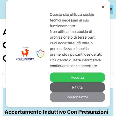
✕
Questo sito utilizza cookie
tecnici necessari al suo
funzionamento.
Accertamento Induttivo
Non utilizziamo cookie di
profilazione o di terze parti.
Con Presunzioni Errate:
Puoi accettare, rifiutare o
personalizzare i cookie
premendo i pulsanti desiderati.
Come Annullarlo
Chiudendo questa informativa
continuerai senza accettare.
Accetta
Da
Giuseppe Monardo
Dicembre 15, 2025
05:11
Rifiuta
Personalizza