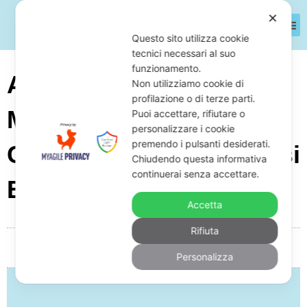
✕
Questo sito utilizza cookie
tecnici necessari al suo
funzionamento.
Azienda Di Presse
Non utilizziamo cookie di
profilazione o di terze parti.
Meccaniche Con Debiti:
Puoi accettare, rifiutare o
personalizzare i cookie
premendo i pulsanti desiderati.
Cosa Fare Per Difendersi
Chiudendo questa informativa
continuerai senza accettare.
E Come
Accetta
Rifiuta
Da
Giuseppe Monardo
Novembre 30, 2025
05:13
Personalizza