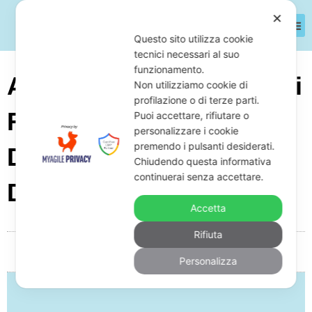
✕
Questo sito utilizza cookie
tecnici necessari al suo
funzionamento.
Azienda Di Evacuatori Di
Non utilizziamo cookie di
profilazione o di terze parti.
Fumo E Calore Con
Puoi accettare, rifiutare o
personalizzare i cookie
premendo i pulsanti desiderati.
Debiti: Cosa Fare Per
Chiudendo questa informativa
continuerai senza accettare.
Difendersi E Come
Accetta
Rifiuta
Da
Giuseppe Monardo
Novembre 30, 2025
05:21
Personalizza