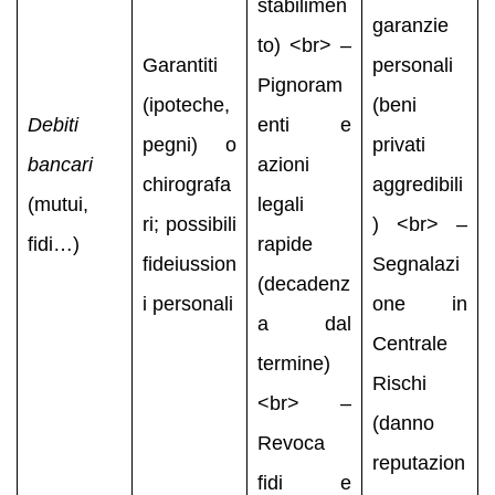
stabilimen
garanzie
to) <br> –
Garantiti
personali
Pignoram
(ipoteche,
(beni
Debiti
enti e
pegni) o
privati
bancari
azioni
chirografa
aggredibili
(mutui,
legali
ri; possibili
) <br> –
fidi…)
rapide
fideiussion
Segnalazi
(decadenz
i personali
one in
a dal
Centrale
termine)
Rischi
<br> –
(danno
Revoca
reputazion
fidi e