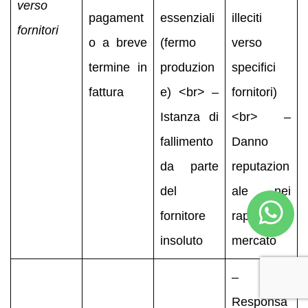
verso
pagament
essenziali
illeciti
fornitori
o a breve
(fermo
verso
termine in
produzion
specifici
fattura
e) <br> –
fornitori)
Istanza di
<br> –
fallimento
Danno
da parte
reputazion
del
ale nei
fornitore
rapporti di
insoluto
mercato
–
Responsa