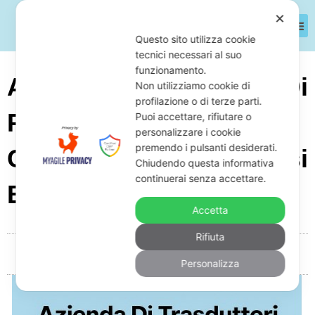
✕
Questo sito utilizza cookie
tecnici necessari al suo
funzionamento.
Azienda Di Trasduttori Di
Non utilizziamo cookie di
profilazione o di terze parti.
Pressione Con Debiti:
Puoi accettare, rifiutare o
personalizzare i cookie
premendo i pulsanti desiderati.
Cosa Fare Per Difendersi
Chiudendo questa informativa
continuerai senza accettare.
E Come
Accetta
Rifiuta
Da
Giuseppe Monardo
Novembre 27, 2025
05:13
Personalizza