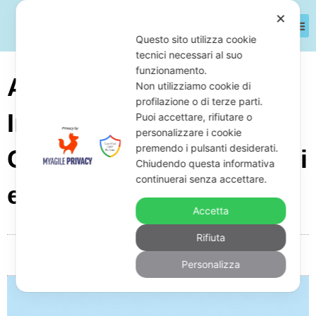
✕
Questo sito utilizza cookie
tecnici necessari al suo
funzionamento.
Azienda di Pulizia
Non utilizziamo cookie di
profilazione o di terze parti.
Industriale con Debiti:
Puoi accettare, rifiutare o
personalizzare i cookie
premendo i pulsanti desiderati.
Cosa Fare per Difendersi
Chiudendo questa informativa
continuerai senza accettare.
e Come
Accetta
Rifiuta
Da
Giuseppe Monardo
Novembre 26, 2025
05:22
Personalizza