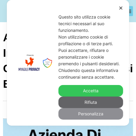
✕
Questo sito utilizza cookie
tecnici necessari al suo
funzionamento.
Azienda Di Ponteggi
Non utilizziamo cookie di
profilazione o di terze parti.
Industriali Con Debiti:
Puoi accettare, rifiutare o
personalizzare i cookie
premendo i pulsanti desiderati.
Cosa Fare Per Difendersi
Chiudendo questa informativa
continuerai senza accettare.
E Come
Accetta
Rifiuta
Da
Giuseppe Monardo
Novembre 26, 2025
05:13
Personalizza